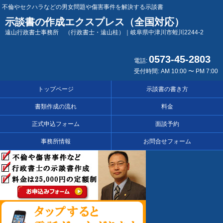
不倫やセクハラなどの男女問題や傷害事件を解決する示談書
示談書の作成エクスプレス（全国対応）
遠山行政書士事務所 （行政書士・遠山桂）｜岐阜県中津川市蛭川2244-2
0573-45-2803
電話:
受付時間: AM 10:00 〜 PM 7:00
トップページ
示談書の書き方
書類作成の流れ
料金
正式申込フォーム
面談予約
事務所情報
お問合せフォーム