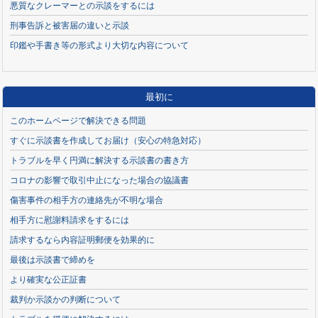
悪質なクレーマーとの示談をするには
刑事告訴と被害届の違いと示談
印鑑や手書き等の形式より大切な内容について
最初に
このホームページで解決できる問題
すぐに示談書を作成してお届け（安心の特急対応）
トラブルを早く円満に解決する示談書の書き方
コロナの影響で取引中止になった場合の協議書
傷害事件の相手方の連絡先が不明な場合
相手方に慰謝料請求をするには
請求するなら内容証明郵便を効果的に
最後は示談書で締めを
より確実な公正証書
裁判か示談かの判断について