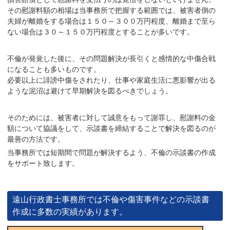
その慰謝料額の相場は当事務所で把握する範囲では、被害者側の
夫婦が離婚をする場合は１５０～３００万円程度、離婚まで至ら
ない場合は３０～１５０万円程度とすることが多いです。
不倫が発覚した後に、その問題解決が長引くと感情的な中傷合戦
になることも多いものです。
必要以上に誹謗中傷をされたり、仕事や家庭生活に悪影響が出る
ような泥沼は避けて早期解決を図るべきでしょう。
そのためには、
被害者に対して誠意をもって謝罪し
、慰謝料の金
額について協議をして、
示談書を締結することで解決を図る
のが
最善の方法です。
当事務所では短期間で問題が解決するよう、不倫の示談書の作成
をサポート致します。
遠山行政書士事務所では不倫や傷害事件などの示談書
作成に多数の実績があります。