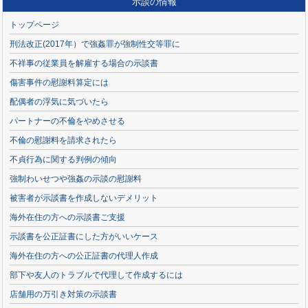
示談の情報
トップページ
刑法改正(2017年）で強姦罪が強制性交等罪に
不祥事の従業員を解雇する場合の示談書
傷害事件の慰謝料算定には
配偶者の浮気に気づいたら
パートナーの不倫をやめさせる
不倫の慰謝料を請求されたら
不貞行為に関する判例の傾向
強制わいせつや強姦の示談の慰謝料
被害者が示談書を作成しないデメリット
海外在住の方への示談書ご支援
示談書を公正証書にした方がいいケース
海外在住の方への公正証書の代理人作成
部下や友人のトラブルで代理して作成するには
店舗用の万引き対策の示談書