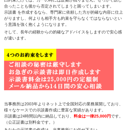
合ったことも後から否定されてしまうと困ってしまいます。
示談書 を作成するなら、
専門家に依頼した方が的確な内容に仕上
がり
ますし、何よりも相手方も
約束を守らなくてはならないとい
う意識
を強く抱くようになります。
そして、長年の経験からの的確なアドバイスをしますので安心感
が違います。
当事務所は2003年よりネット上で全国対応の業務展開しており、
様々なケースでの示談書作成に豊富な実績があります。
示談書は
24時間以内に納品
しており、
料金は一律25,000円
です。
（公正証書は別料金です。）
あなたの示談書の作成は、当事務所にお任せ下さい。