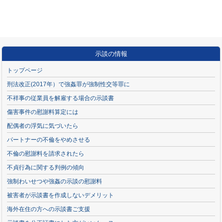
示談の情報
トップページ
刑法改正(2017年）で強姦罪が強制性交等罪に
不祥事の従業員を解雇する場合の示談書
傷害事件の慰謝料算定には
配偶者の浮気に気づいたら
パートナーの不倫をやめさせる
不倫の慰謝料を請求されたら
不貞行為に関する判例の傾向
強制わいせつや強姦の示談の慰謝料
被害者が示談書を作成しないデメリット
海外在住の方への示談書ご支援