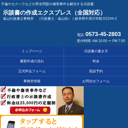
不倫やセクハラなどの男女問題や傷害事件を解決する示談書
示談書の作成エクスプレス（全国対応）
遠山行政書士事務所 （行政書士・遠山桂）｜岐阜県中津川市蛭川2244-2
0573-45-2803
電話:
受付時間: AM 10:00 〜 PM 7:00
トップページ
示談書の書き方
書類作成の流れ
料金
正式申込フォーム
面談予約
事務所情報
お問合せフォーム