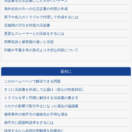
示談書を公正証書にした方がいいケース
海外在住の方への公正証書の代理人作成
部下や友人のトラブルで代理して作成するには
店舗用の万引き対策の示談書
悪質なクレーマーとの示談をするには
刑事告訴と被害届の違いと示談
印鑑や手書き等の形式より大切な内容について
最初に
このホームページで解決できる問題
すぐに示談書を作成してお届け（安心の特急対応）
トラブルを早く円満に解決する示談書の書き方
コロナの影響で取引中止になった場合の協議書
傷害事件の相手方の連絡先が不明な場合
相手方に慰謝料請求をするには
請求するなら内容証明郵便を効果的に