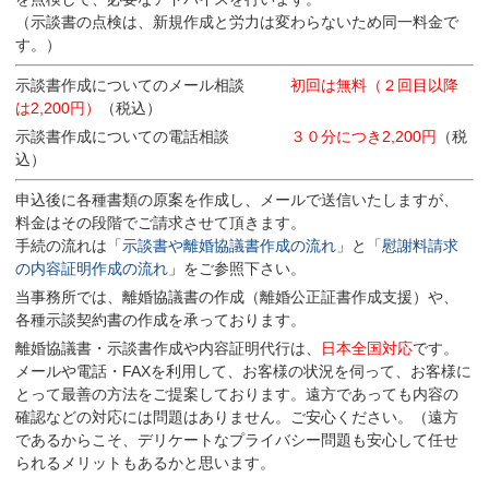
（示談書の点検は、新規作成と労力は変わらないため同一料金で
す。）
示談書作成についてのメール相談
初回は無料（２回目以降
は2,200円）
（税込）
示談書作成についての電話相談
３０分につき2,200円
（税
込）
申込後に各種書類の原案を作成し、メールで送信いたしますが、
料金はその段階でご請求させて頂きます。
手続の流れは「
示談書や離婚協議書作成の流れ
」と「
慰謝料請求
の内容証明作成の流れ
」をご参照下さい。
当事務所では、離婚協議書の作成（離婚公正証書作成支援）や、
各種示談契約書の作成を承っております。
離婚協議書・示談書作成や内容証明代行は、
日本全国対応
です。
メールや電話・FAXを利用して、お客様の状況を伺って、お客様に
とって最善の方法をご提案しております。遠方であっても内容の
確認などの対応には問題はありません。ご安心ください。（遠方
であるからこそ、デリケートなプライバシー問題も安心して任せ
られるメリットもあるかと思います。