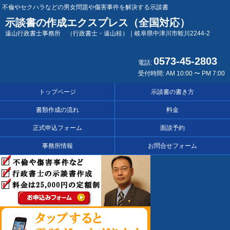
不倫やセクハラなどの男女問題や傷害事件を解決する示談書
示談書の作成エクスプレス（全国対応）
遠山行政書士事務所 （行政書士・遠山桂）｜岐阜県中津川市蛭川2244-2
0573-45-2803
電話:
受付時間: AM 10:00 〜 PM 7:00
トップページ
示談書の書き方
書類作成の流れ
料金
正式申込フォーム
面談予約
事務所情報
お問合せフォーム