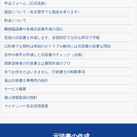
申込フォーム（正式依頼）
面談について（名古屋市でも面談を承ります）
料金について
離婚協議書や各種示談書作成の流れ
至急の示談書も作成します。全国対応で土日も即日で可能
口約束でも契約は有効だがトラブル解決には示談書が必要な理由
自作や相手が作成した示談書のチェック（点検）
国家資格者の行政書士は書類作成のプロ
全てお任せとはいきません。行政書士の制限事項
遠山行政書士事務所の紹介
サービス概要
個人情報取扱の指針
マイナンバー安全管理措置
示談書の作成