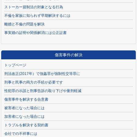
ストーカー規制法の対象となる行為
不倫を家族に知られず早期解決するには
離婚と不倫の問題を解決
事実婚の証明や関係解消には公正証書
傷害事件の解決
トップページ
刑法改正(2017年）で強姦罪が強制性交等罪に
刑事と民事の両方の手続が必要です
性犯罪の示談と刑事告訴の取り下げや量刑軽減
傷害事件を解決する合意書
被害者になった場合には
加害者になった場合には
トラブルを解決する契約書
会社での不祥事には