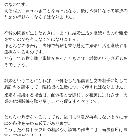
のなのです。
ある程度、言うべきことを言ったなら、後は
冷静になって解決の
ための行動
をしなくてはなりません。
不倫の問題が生じたときは、まずは結婚生活を継続するのか離婚
をするのかを考えなくてはなりません。
ほとんどの場合は、夫婦で苦難を乗り越えて婚姻生活を継続する
選択をするものです。
どうしても耐え難い事情があったときには、離婚という判断もあ
るでしょう。
離婚ということになれば、不倫をした配偶者と交際相手に対して
慰謝料を請求して、離婚後の生活について考えねばなりません。
婚姻を継続する場合は、配偶者と交際相手を確実に別れさせ、夫
婦の信頼関係を取り戻すことを優先するべきです。
どちらの判断をするにしても、
後日に問題が再燃しないように示
談の条件を決める必要
があります。
こうした不倫トラブルの相談や示談書の作成には、当事務所は豊