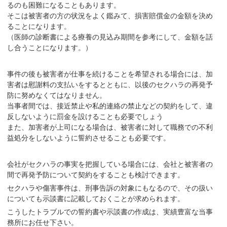
るのも困難になることもあります。
そこは被害者の方の状況をよく鑑みて、損害賠償金の金額を決め
ることになります。
（医師の診断書による療養の見込み期間を参考にして、金額を話
し合うことになります。）
事件の後も被害者が仕事を続けることを希望される場合には、加
害者は慰謝料の支払いをするとともに、
以後のセクハラの再発予
防
に努めなくてはなりません。
当事者間では、接近禁止や私的連絡の禁止などの契約をして、違
反しないように罰金を設けることも必要でしょう
また、加害者が上司になる場合は、被害者に対して職務での不利
益処分をしないように誓約させることも必要です。
会社がセクハラの事実を把握している場合には、会社と被害者の
間で再発予防について契約をすることも検討できます。
セクハラや傷害事件は、刑事告訴の対象にもなるので、その扱い
についても示談書に記載しておくことが求められます。
こうしたトラブルでの誓約書や示談書の作成は、実績豊富な当事
務所にお任せ下さい。