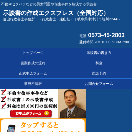
不倫やセクハラなどの男女問題や傷害事件を解決する示談書
示談書の作成エクスプレス（全国対応）
遠山行政書士事務所 （行政書士・遠山桂）｜岐阜県中津川市蛭川2244-2
0573-45-2803
電話:
受付時間: AM 10:00 〜 PM 7:00
トップページ
示談書の書き方
書類作成の流れ
料金
正式申込フォーム
面談予約
事務所情報
お問合せフォーム