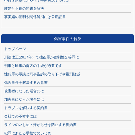
不倫を家族に知られず早期解決するには
離婚と不倫の問題を解決
事実婚の証明や関係解消には公正証書
傷害事件の解決
トップページ
刑法改正(2017年）で強姦罪が強制性交等罪に
刑事と民事の両方の手続が必要です
性犯罪の示談と刑事告訴の取り下げや量刑軽減
傷害事件を解決する合意書
被害者になった場合には
加害者になった場合には
トラブルを解決する契約書
会社での不祥事には
ラインのいじめ・嫌がらせを防止する誓約書
犯罪にあたる学校でのいじめ