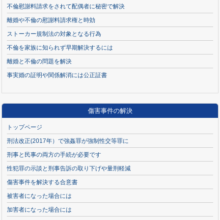
不倫慰謝料請求をされて配偶者に秘密で解決
離婚や不倫の慰謝料請求権と時効
ストーカー規制法の対象となる行為
不倫を家族に知られず早期解決するには
離婚と不倫の問題を解決
事実婚の証明や関係解消には公正証書
傷害事件の解決
トップページ
刑法改正(2017年）で強姦罪が強制性交等罪に
刑事と民事の両方の手続が必要です
性犯罪の示談と刑事告訴の取り下げや量刑軽減
傷害事件を解決する合意書
被害者になった場合には
加害者になった場合には