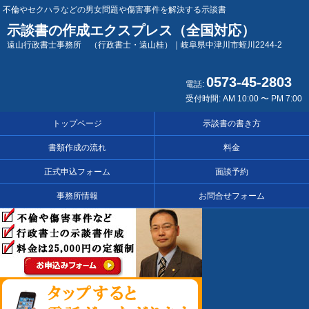
不倫やセクハラなどの男女問題や傷害事件を解決する示談書
示談書の作成エクスプレス（全国対応）
遠山行政書士事務所 （行政書士・遠山桂）｜岐阜県中津川市蛭川2244-2
0573-45-2803
電話:
受付時間: AM 10:00 〜 PM 7:00
トップページ
示談書の書き方
書類作成の流れ
料金
正式申込フォーム
面談予約
事務所情報
お問合せフォーム