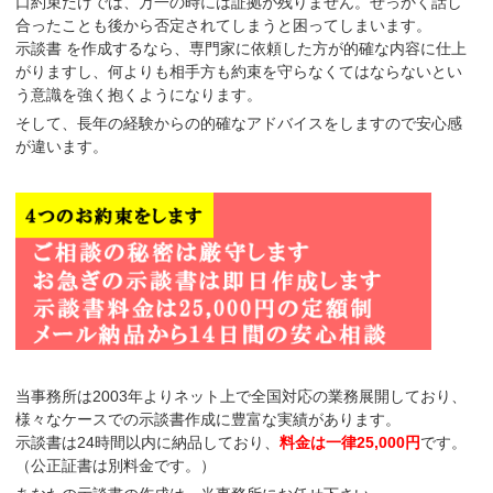
口約束だけでは、万一の時には証拠が残りません。せっかく話し
合ったことも後から否定されてしまうと困ってしまいます。
示談書 を作成するなら、
専門家に依頼した方が的確な内容に仕上
がり
ますし、何よりも相手方も
約束を守らなくてはならないとい
う意識
を強く抱くようになります。
そして、長年の経験からの的確なアドバイスをしますので安心感
が違います。
当事務所は2003年よりネット上で全国対応の業務展開しており、
様々なケースでの示談書作成に豊富な実績があります。
示談書は
24時間以内に納品
しており、
料金は一律25,000円
です。
（公正証書は別料金です。）