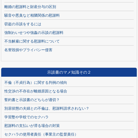
離婚の慰謝料と財産分与の区別
騒音や悪臭など相隣関係の慰謝料
窃盗の示談をするには
強制わいせつや強姦の示談の慰謝料
不当解雇に関する慰謝料について
名誉毀損やプライバシー侵害
示談書のマメ知識その２
不倫（不貞行為）に関する判例の傾向
性交渉の不存在が離婚原因となる場合
誓約書と示談書のどちらが適切？
別居状態の夫婦との不倫は、慰謝料請求されない？
学習塾や学校でのセクハラ
慰謝料の支払いが滞る場合の対策
セクハラの使用者責任（事業主の監督責任）