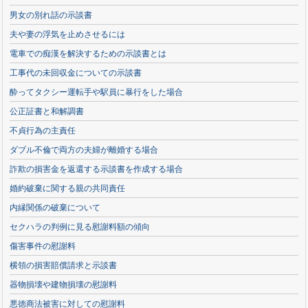
男女の別れ話の示談書
夫や妻の浮気を止めさせるには
電車での痴漢を解決するための示談書とは
工事代の未回収金についての示談書
酔ってタクシー運転手や駅員に暴行をした場合
公正証書と和解調書
不貞行為の主責任
ダブル不倫で両方の夫婦が離婚する場合
詐欺の損害金を返還する示談書を作成する場合
婚約破棄に関する親の共同責任
内縁関係の破棄について
セクハラの判例に見る慰謝料額の傾向
傷害事件の慰謝料
横領の損害賠償請求と示談書
器物損壊や建物損壊の慰謝料
悪徳商法被害に対しての慰謝料