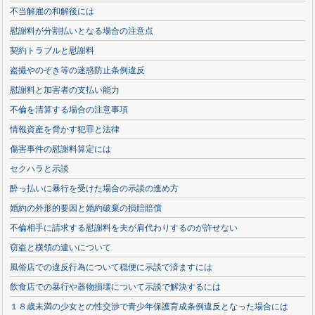
不当解雇の和解後には
慰謝料が分割払いとなる場合の注意点
契約トラブルと慰謝料
盗撮やのぞき等の迷惑防止条例違反
慰謝料と加害者の支払い能力
不倫を清算する場合の注意事項
情報資産を脅かす犯罪と法律
傷害事件の慰謝料算定には
セクハラと示談
酔っ払いに暴行を受けた場合の示談の進め方
婚約の外形的要因と婚約破棄の損賠賠償
不倫相手に請求する慰謝料を夫が肩代わりするのが許せない
窃盗と横領の違いについて
風俗店での違反行為について穏便に示談で済ますには
飲食店での暴行や器物損壊について示談で解決するには
１８歳未満の少女との性交渉で青少年保護育成条例違反となった場合には