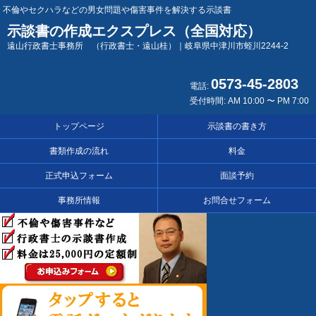
不倫やセクハラなどの男女問題や傷害事件を解決する示談書
示談書の作成エクスプレス（全国対応）
遠山行政書士事務所 （行政書士・遠山桂）｜岐阜県中津川市蛭川2244-2
0573-45-2803
電話:
受付時間: AM 10:00 〜 PM 7:00
トップページ
示談書の書き方
書類作成の流れ
料金
正式申込フォーム
面談予約
事務所情報
お問合せフォーム