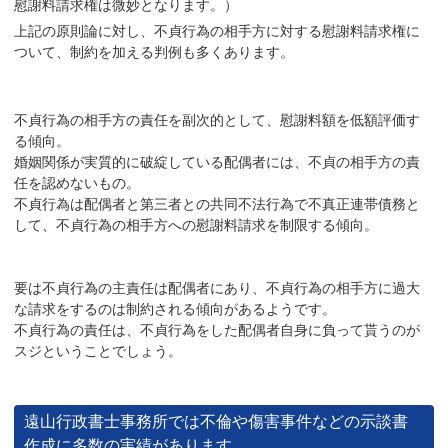
慰謝料請求権は微妙となります。）
上記の原則論に対し、不貞行為の相手方に対する慰謝料請求権に
ついて、制約を加える判例も多くあります。
不貞行為の相手方の責任を副次的として、慰謝料額を低額評価す
る傾向。
婚姻関係が実質的に破綻している配偶者には、不貞の相手方の責
任を認めないもの。
不貞行為は配偶者と第三者との共同不法行為で不真正連帯債務と
して、不貞行為の相手方への慰謝料請求を制限する傾向。
要は不貞行為の主責任は配偶者にあり、不貞行為の相手方に過大
な請求をするのは制約される傾向があるようです。
不貞行為の責任は、不貞行為をした配偶者自身に負って貰うのが
スジということでしょう。
遠山行政書士事務所では不倫や傷害事件などの示談書
作成に多数の実績があります。