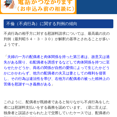
不倫（不貞行為）に関する判例の傾向
不貞行為の相手方に対する慰謝料請求については、最高裁の次の
判例（最判昭５４・３・３０）が解釈の基準とされることが多い
ようです。
「
夫婦の一方の配偶者と肉体関係を持った第三者は、故意又は過
失がある限り、右配偶者を誘惑するなどして肉体関係を持つに至
らせたかどうか、両名の関係が自然の愛情によって生じたかどう
かにかかわらず、他方の配偶者の夫又は妻としての権利を侵害
し、その行為は違法性を帯び、右他方の配偶者の被った精神上の
苦痛を慰謝すべき義務がある
」
このように、配偶者が既婚者であると知りながら不貞行為をした
者には慰謝料支払いをする義務を認めています。（逆に言えば、
独身者と誤認させられた上で交際していたケースでは、配偶者の