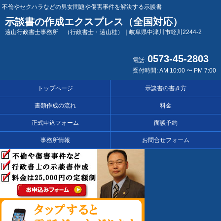
不倫やセクハラなどの男女問題や傷害事件を解決する示談書
示談書の作成エクスプレス（全国対応）
遠山行政書士事務所 （行政書士・遠山桂）｜岐阜県中津川市蛭川2244-2
0573-45-2803
電話:
受付時間: AM 10:00 〜 PM 7:00
トップページ
示談書の書き方
書類作成の流れ
料金
正式申込フォーム
面談予約
事務所情報
お問合せフォーム