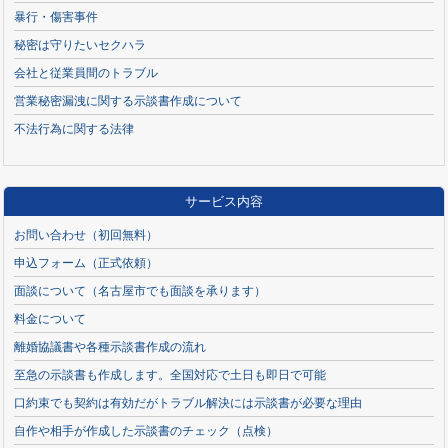
暴行・傷害事件
秘密は守りたいセクハラ
会社と従業員間のトラブル
営業秘密漏洩に関する示談書作成について
不法行為に関する法律
サービス内容
お問い合わせ（初回無料）
申込フォーム（正式依頼）
面談について（名古屋市でも面談を承ります）
料金について
離婚協議書や各種示談書作成の流れ
至急の示談書も作成します。全国対応で土日も即日で可能
口約束でも契約は有効だがトラブル解決には示談書が必要な理由
自作や相手が作成した示談書のチェック（点検）