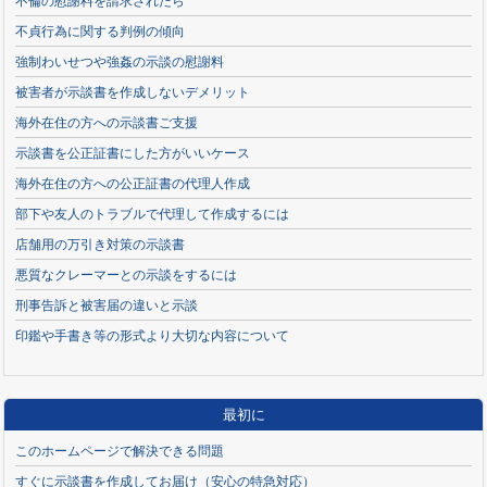
不倫の慰謝料を請求されたら
不貞行為に関する判例の傾向
強制わいせつや強姦の示談の慰謝料
被害者が示談書を作成しないデメリット
海外在住の方への示談書ご支援
示談書を公正証書にした方がいいケース
海外在住の方への公正証書の代理人作成
部下や友人のトラブルで代理して作成するには
店舗用の万引き対策の示談書
悪質なクレーマーとの示談をするには
刑事告訴と被害届の違いと示談
印鑑や手書き等の形式より大切な内容について
最初に
このホームページで解決できる問題
すぐに示談書を作成してお届け（安心の特急対応）